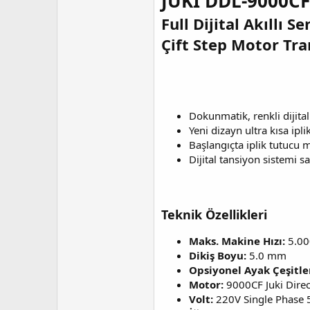
JUKI DDL-9000CF
a
h
Full Dijital Akıllı 
n
i
Çift Step Motor Tra
Dokunmatik, renkli dijital
Yeni dizayn ultra kısa ipl
Başlangıçta iplik tutucu 
Dijital tansiyon sistemi 
Teknik Özellikleri
Maks. Makine Hızı:
5.00
Dikiş Boyu:
5.0 mm
Opsiyonel Ayak Çeşitle
Motor:
9000CF Juki Dire
Volt:
220V Single Phase 