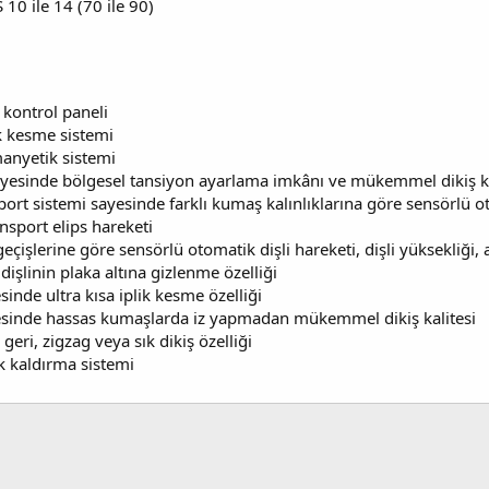
0 ile 14 (70 ile 90)
 kontrol paneli
ik kesme sistemi
manyetik sistemi
sayesinde bölgesel tansiyon ayarlama imkânı ve mükemmel dikiş ka
sport sistemi sayesinde farklı kumaş kalınlıklarına göre sensörlü
ansport elips hareketi
çişlerine göre sensörlü otomatik dişli hareketi, dişli yüksekliği,
işlinin plaka altına gizlenme özelliği
sinde ultra kısa iplik kesme özelliği
yesinde hassas kumaşlarda iz yapmadan mükemmel dikiş kalitesi
 geri, zigzag veya sık dikiş özelliği
k kaldırma sistemi