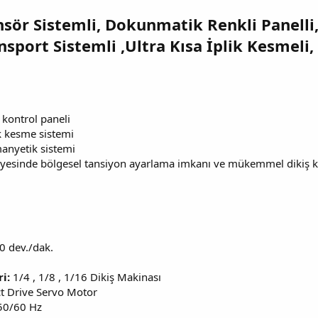
Sensör Sistemli, Dokunmatik Renkli Panelli,
nsport Sistemli ,Ultra Kısa İplik Kesmeli
 kontrol paneli
ik kesme sistemi
manyetik sistemi
sayesinde bölgesel tansiyon ayarlama imkanı ve mükemmel dikiş ka
0 dev./dak.
ri:
1/4 , 1/8 , 1/16 Dikiş Makinası
ct Drive Servo Motor
50/60 Hz