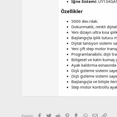
İğne Sistemi:
UY134GAS 1
Özellikler
5000 dev./dak.
Dokunmatik, renkli dijital
Yeni dizayn ultra kısa ipl
Başlangıçta iplik tutucu 
Dijital tansiyon sistemi 
Yeni çift step motor tran
Programlanabilir, dişli tr
Bölgesel ve kalın kumaş ge
Ayak kaldırma esnasında d
Dişli gizleme sistemi saye
Dişli gizleme sistemi sa
Başlangıçta ve bitişte ileri
Step motor kontrollü aya
Facebook
Twitter
Reddit
Pinterest
Tumblr
WhatsApp
E-posta
Link
Paylaş: