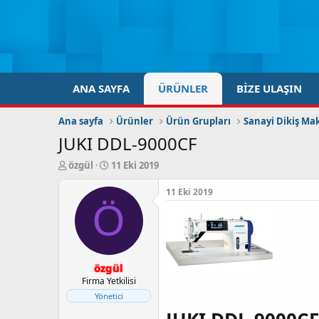
ANA SAYFA
ÜRÜNLER
BIZE ULAŞIN
Ana sayfa
Ürünler
Ürün Grupları
Sanayi Dikiş Mak
JUKI DDL-9000CF
K
B
özgül
11 Eki 2019
o
a
n
ş
11 Eki 2019
b
l
Ö
u
a
y
n
u
g
b
ı
özgül
a
ç
ş
t
Firma Yetkilisi
l
a
Yönetici
a
r
t
i